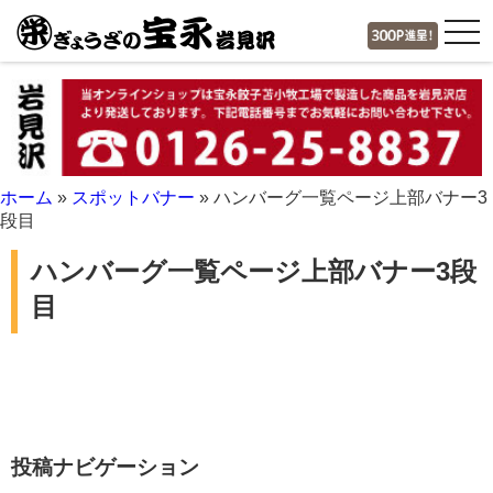
tog
nav
ホーム
»
スポットバナー
»
ハンバーグ一覧ページ上部バナー3
段目
ハンバーグ一覧ページ上部バナー3段
目
投稿ナビゲーション