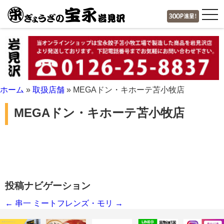
tog
nav
ホーム
»
取扱店舗
»
MEGAドン・キホーテ苫小牧店
MEGAドン・キホーテ苫小牧店
投稿ナビゲーション
←
串一
ミートフレンズ・モリ
→