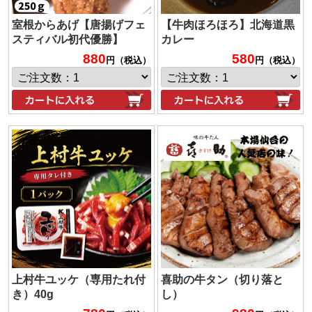
室根からあげ【唐揚げフェ
【牛肉ほろほろ】北海道黒
スティバル初代優勝】
カレー
880
580
円（税込）
円（税込）
上村牛ユッケ（専用たれ付
喜助の牛タン（切り落と
き）40g
し）