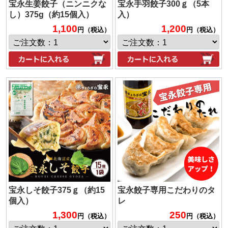
宝永生姜餃子（ニンニクな
宝永手羽餃子300ｇ（5本
し）375g（約15個入）
入）
1,100
1,200
円（税込）
円（税込）
宝永しそ餃子375ｇ（約15
宝永餃子専用こだわりのタ
個入）
レ
1,300
250
円（税込）
円（税込）