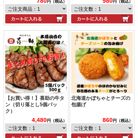
780
980
円（税込）
円（税込）
【お買い得！】喜助の牛タ
北海道かぼちゃとチーズの
ン（切り落とし5個パッ
包揚げ
ク）
4,480
860
円（税込）
円（税込）