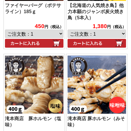
ファイヤーバーグ（ポテサ
【北海道の人気焼き鳥】他
ライン）185ｇ
力本願のジャンボ炭火焼き
鳥（5本入）
450
1,380
円（税込）
円（税込）
滝本商店 豚ホルモン（塩
滝本商店 豚ホルモン（みそ
味）
味）