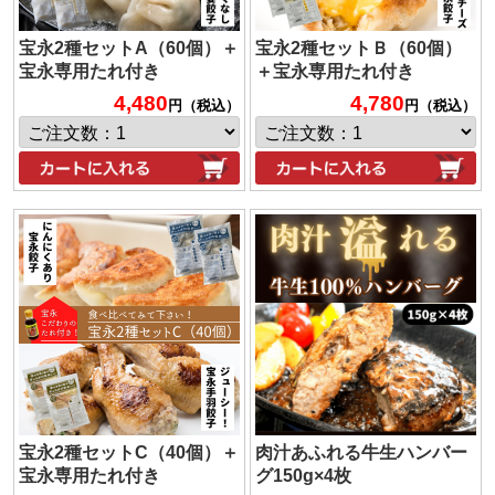
宝永2種セットA（60個）＋
宝永2種セットＢ（60個）
宝永専用たれ付き
＋宝永専用たれ付き
4,480
4,780
円（税込）
円（税込）
宝永2種セットC（40個）＋
肉汁あふれる牛生ハンバー
宝永専用たれ付き
グ150g×4枚