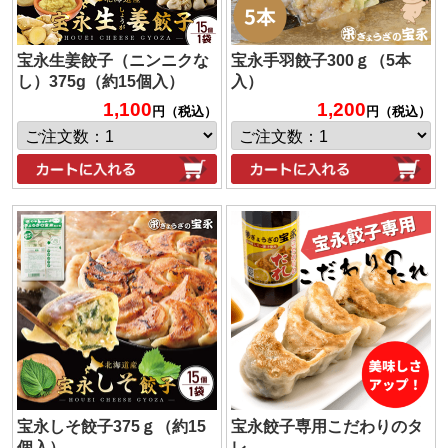
宝永生姜餃子（ニンニクな
宝永手羽餃子300ｇ（5本
し）375g（約15個入）
入）
1,100
1,200
円（税込）
円（税込）
宝永しそ餃子375ｇ（約15
宝永餃子専用こだわりのタ
個入）
レ