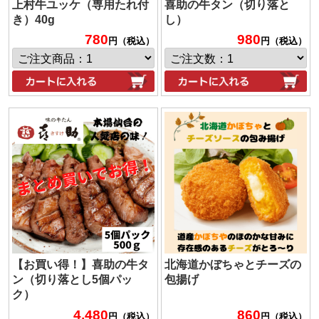
上村牛ユッケ（専用たれ付
喜助の牛タン（切り落と
き）40g
し）
780
980
円（税込）
円（税込）
【お買い得！】喜助の牛タ
北海道かぼちゃとチーズの
ン（切り落とし5個パッ
包揚げ
ク）
4,480
860
円（税込）
円（税込）