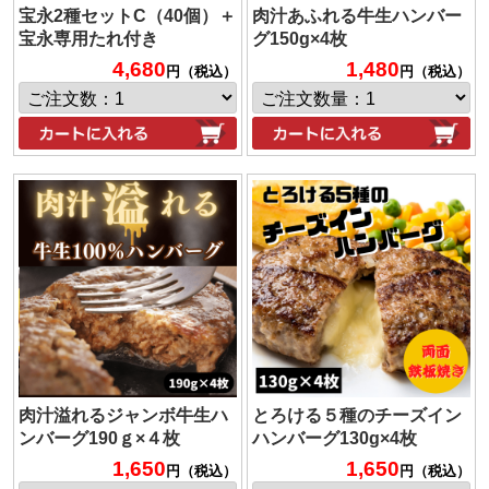
宝永2種セットC（40個）＋
肉汁あふれる牛生ハンバー
宝永専用たれ付き
グ150g×4枚
4,680
1,480
円（税込）
円（税込）
肉汁溢れるジャンボ牛生ハ
とろける５種のチーズイン
ンバーグ190ｇ×４枚
ハンバーグ130g×4枚
1,650
1,650
円（税込）
円（税込）