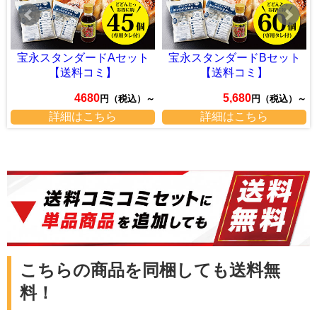
ット
宝永スタンダードBセット
宝永チーズAセット【送料
【送料コミ】
ミ】
5,680
3,900
）～
円（税込）～
円（税込）
詳細はこちら
詳細はこちら
こちらの商品を同梱しても送料無
料！